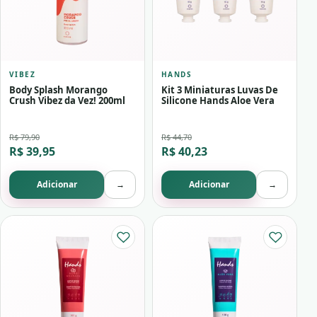
VIBEZ
HANDS
Body Splash Morango
Kit 3 Miniaturas Luvas De
Crush Vibez da Vez! 200ml
Silicone Hands Aloe Vera
R$ 79,90
R$ 44,70
R$ 39,95
R$ 40,23
Adicionar
→
Adicionar
→