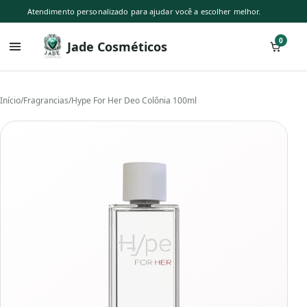
Atendimento personalizado para ajudar você a escolher melhor.
0
Jade Cosméticos
Início
/
Fragrancias
/
Hype For Her Deo Colônia 100ml