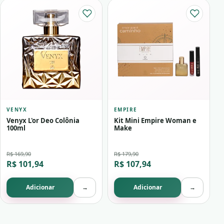
VENYX
EMPIRE
Venyx L'or Deo Colônia
Kit Mini Empire Woman e
100ml
Make
R$ 169,90
R$ 179,90
R$ 101,94
R$ 107,94
Adicionar
→
Adicionar
→