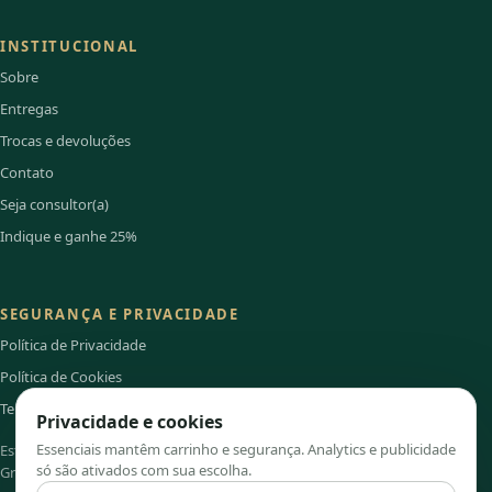
INSTITUCIONAL
Sobre
Entregas
Trocas e devoluções
Contato
Seja consultor(a)
Indique e ganhe 25%
SEGURANÇA E PRIVACIDADE
Política de Privacidade
Política de Cookies
Termos de Uso
Privacidade e cookies
Essenciais mantêm carrinho e segurança. Analytics e publicidade
Este site é independente e não é o portal institucional oficial do
só são ativados com sua escolha.
Grupo Hinode.