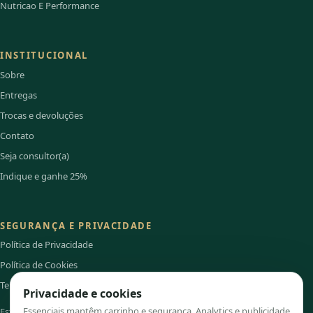
Nutricao E Performance
INSTITUCIONAL
Sobre
Entregas
Trocas e devoluções
Contato
Seja consultor(a)
Indique e ganhe 25%
SEGURANÇA E PRIVACIDADE
Política de Privacidade
Política de Cookies
Termos de Uso
Privacidade e cookies
Essenciais mantêm carrinho e segurança. Analytics e publicidade
Este site é independente e não é o portal institucional oficial do