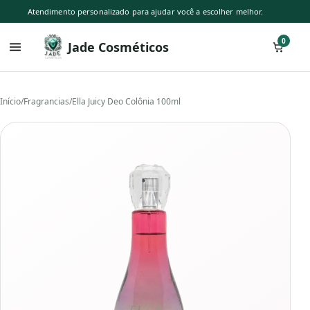
Atendimento personalizado para ajudar você a escolher melhor.
0
Jade Cosméticos
Início
/
Fragrancias
/
Ella Juicy Deo Colônia 100ml