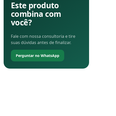
Este produto
combina com
você?
Fale com nossa consultoria e tire
suas dúvidas antes de finalizar.
Perguntar no WhatsApp