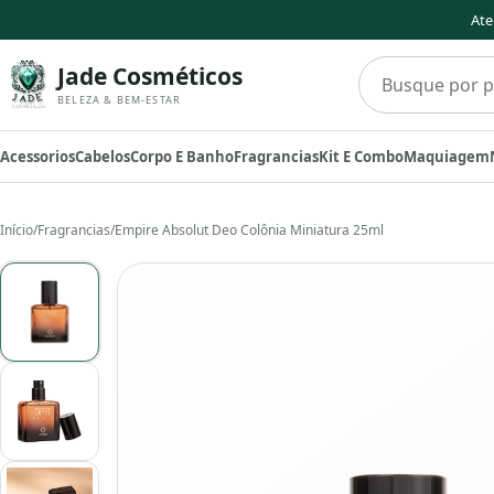
Ate
Buscar produto
Jade Cosméticos
BELEZA & BEM-ESTAR
Acessorios
Cabelos
Corpo E Banho
Fragrancias
Kit E Combo
Maquiagem
Início
/
Fragrancias
/
Empire Absolut Deo Colônia Miniatura 25ml