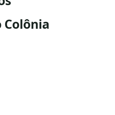
os
 Colônia