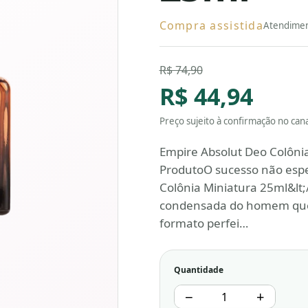
Compra assistida
Atendimen
R$ 74,90
R$ 44,94
Preço sujeito à confirmação no canal
Empire Absolut Deo Colôni
ProdutoO sucesso não espe
Colônia Miniatura 25ml&lt;
condensada do homem que
formato perfei…
Quantidade
−
+