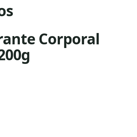
os
rante Corporal
 200g