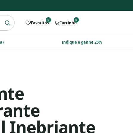
0
0
Favoritos
Carrinho
a)
Indique e ganhe 25%
nte
rante
l Inebriante