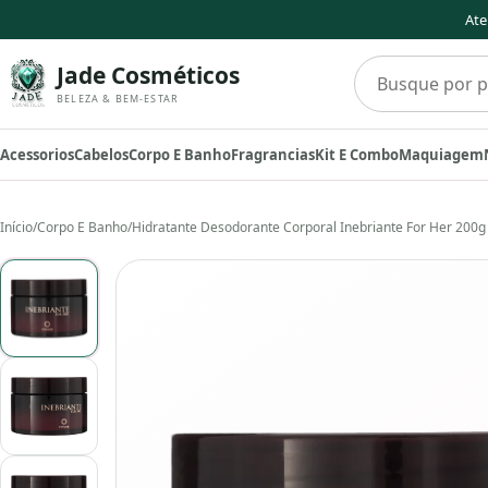
Ate
Buscar produto
Jade Cosméticos
BELEZA & BEM-ESTAR
Acessorios
Cabelos
Corpo E Banho
Fragrancias
Kit E Combo
Maquiagem
Início
/
Corpo E Banho
/
Hidratante Desodorante Corporal Inebriante For Her 200g