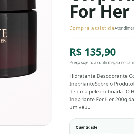
For Her
Compra assistida
Atendimen
R$ 135,90
Preço sujeito à confirmação no canal
Hidratante Desodorante Co
InebrianteSobre o ProdutoE
de uma pele inebriada. O 
Inebriante For Her 200g da
um véu…
Quantidade