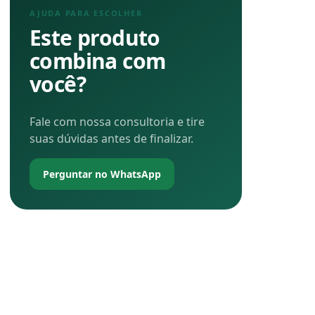
AJUDA PARA ESCOLHER
Este produto
combina com
você?
Fale com nossa consultoria e tire
suas dúvidas antes de finalizar.
Perguntar no WhatsApp