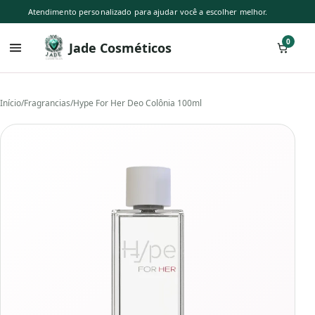
Atendimento personalizado para ajudar você a escolher melhor.
0
Jade Cosméticos
Início
/
Fragrancias
/
Hype For Her Deo Colônia 100ml