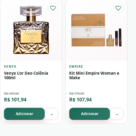
VENYX
EMPIRE
Venyx L'or Deo Colônia
Kit Mini Empire Woman e
100ml
Make
R$ 169,90
R$ 179,90
R$ 101,94
R$ 107,94
Adicionar
→
Adicionar
→