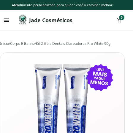
Atendimento personalizado para ajudar você a escolher melhor.
0
Jade Cosméticos
Início
/
Corpo E Banho
/
Kit 2 Géis Dentais Clareadores Pro White 90g