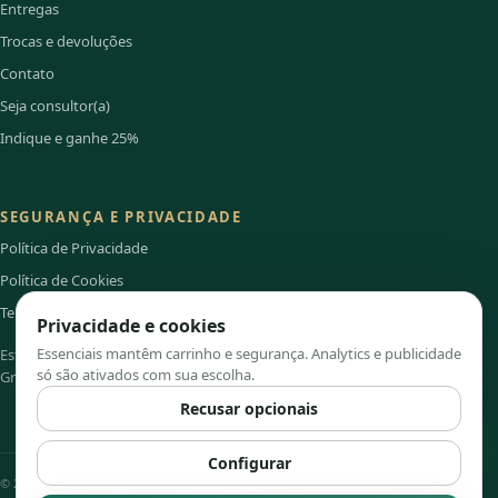
Entregas
Trocas e devoluções
Contato
Seja consultor(a)
Indique e ganhe 25%
SEGURANÇA E PRIVACIDADE
Política de Privacidade
Política de Cookies
Termos de Uso
Privacidade e cookies
Essenciais mantêm carrinho e segurança. Analytics e publicidade
Este site é independente e não é o portal institucional oficial do
só são ativados com sua escolha.
Grupo Hinode.
Recusar opcionais
Configurar
© 2026 Jade Cosméticos.