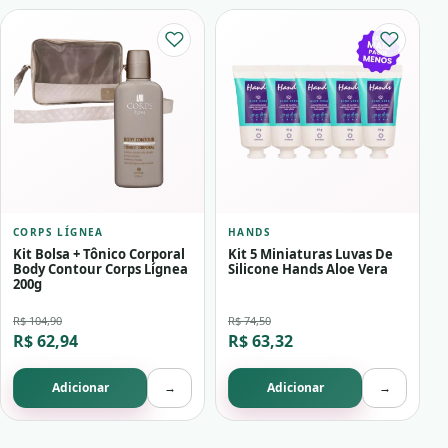
CORPS LÍGNEA
HANDS
Kit Bolsa + Tônico Corporal
Kit 5 Miniaturas Luvas De
Body Contour Corps Lígnea
Silicone Hands Aloe Vera
200g
R$ 104,90
R$ 74,50
R$ 62,94
R$ 63,32
Adicionar
→
Adicionar
→